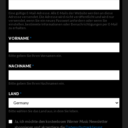
Eine gültige E-Mail-Adresse. Alle E-Mails der Website werden an diese
Adresse versendet. Die Adresse wird nicht veröffentlicht und wird nur
verwendet, wenn Sie ein neues Passwort anfordern oder wenn Sie
einstellen, bestimmte Informationen oder Benachrichtigungen per E-Mail
zu erhalten.
VORNAME
*
Bitte geben Sie Ihren Vornamen ein.
NACHNAME
*
Bitte geben Sie Ihren Nachnamen ein.
LAND
*
Bitte wählen Sie das Land aus, in dem Sie leben.
Ja, ich möchte den kostenlosen
Warner Music
Newsletter
abonnieren und akzeptiere die
Datenschutzerklärung